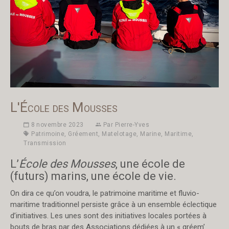
L'École des Mousses
8 novembre 2023
Par
Pierre-Yves
Patrimoine
,
Gréement
,
Matelotage
,
Marine
,
Maritime
,
Transmission
L’
École des Mousses
, une école de
(futurs) marins, une école de vie.
On dira ce qu’on voudra, le patrimoine maritime et fluvio-
maritime traditionnel persiste grâce à un ensemble éclectique
d’initiatives. Les unes sont des initiatives locales portées à
bouts de bras par des Associations dédiées à un « gréem’