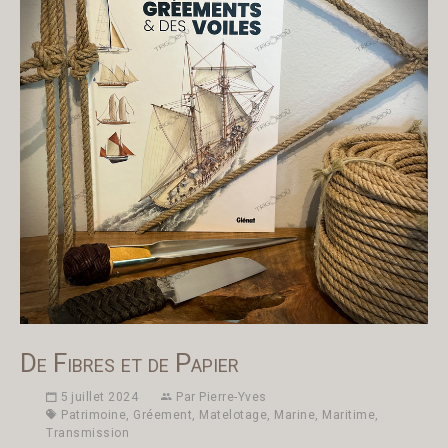
De Fibres et de Papier
5 juillet 2024
Par
Pierre-Yves
Patrimoine
,
Gréement
,
Matelotage
,
Marine
,
Maritime
,
Transmission