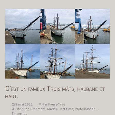
C’est un fameux Trois mâts, haubane et
haut.
9 mai 2022
Par
Pierre-Yves
Chantier
,
Gréement
,
Marine
,
Maritime
,
Professionnel
,
Entreprise