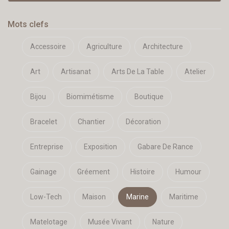
Mots clefs
Accessoire
Agriculture
Architecture
Art
Artisanat
Arts De La Table
Atelier
Bijou
Biomimétisme
Boutique
Bracelet
Chantier
Décoration
Entreprise
Exposition
Gabare De Rance
Gainage
Gréement
Histoire
Humour
Low-Tech
Maison
Marine
Maritime
Matelotage
Musée Vivant
Nature