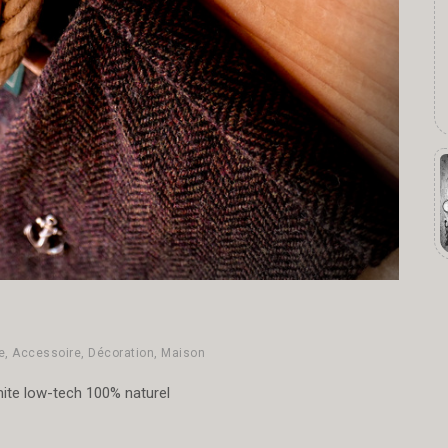
e
,
Accessoire
,
Décoration
,
Maison
mite low-tech 100% naturel