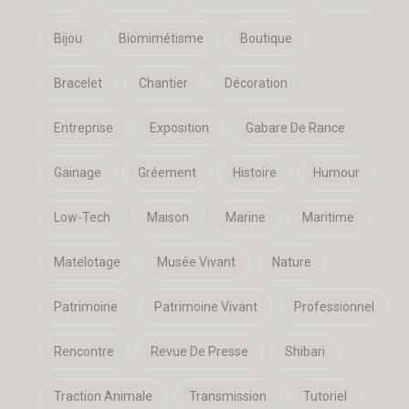
Bijou
Biomimétisme
Boutique
Bracelet
Chantier
Décoration
Entreprise
Exposition
Gabare De Rance
Gainage
Gréement
Histoire
Humour
Low-Tech
Maison
Marine
Maritime
Matelotage
Musée Vivant
Nature
Patrimoine
Patrimoine Vivant
Professionnel
Rencontre
Revue De Presse
Shibari
Traction Animale
Transmission
Tutoriel